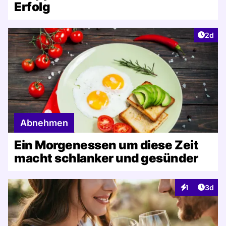
Erfolg
Artike
2d
Abnehmen
Ein Morgenessen um diese Zeit
macht schlanker und gesünder
Artike
1
3d
Interaktionen