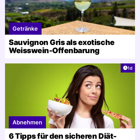
Getränke
Sauvignon Gris als exotische
Weisswein-Offenbarung
Artike
1d
Abnehmen
6 Tipps für den sicheren Diät-