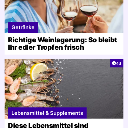
Getränke
Richtige Weinlagerung: So bleibt
Ihr edler Tropfen frisch
Artike
4d
Lebensmittel & Supplements
Diese Lebensmittel sind