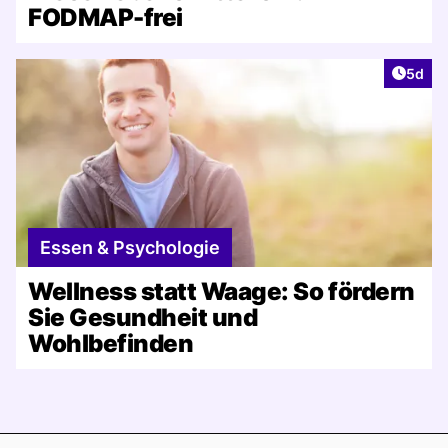
FODMAP-frei
Artike
5d
Essen & Psychologie
Wellness statt Waage: So fördern
Sie Gesundheit und
Wohlbefinden