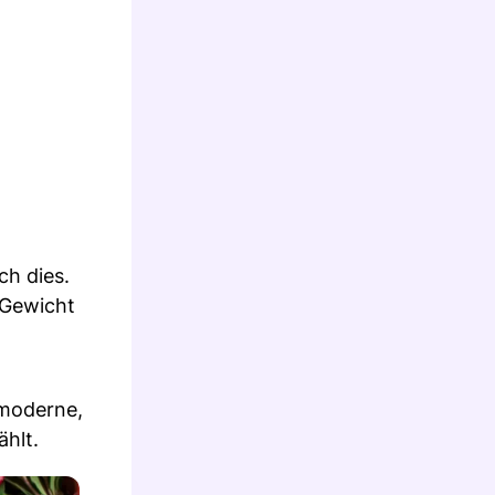
ch dies.
 Gewicht
 moderne,
hlt.