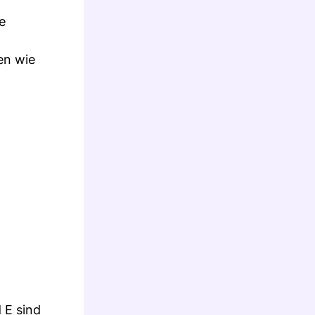
e
en wie
 E sind