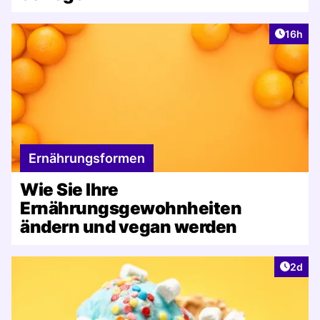
Artikel
16h
Ernährungsformen
Wie Sie Ihre
Ernährungsgewohnheiten
ändern und vegan werden
Artike
2d