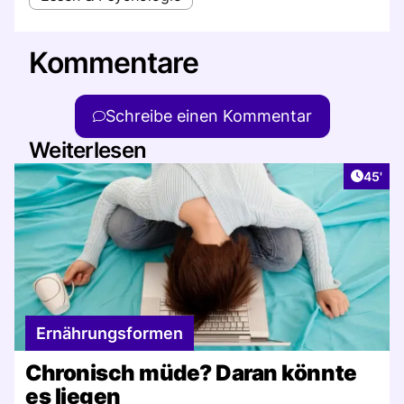
Kommentare
Schreibe einen Kommentar
Weiterlesen
Artikel
45'
Ernährungsformen
Chronisch müde? Daran könnte
es liegen