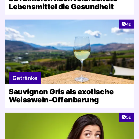
Lebensmittel die Gesundheit
Artike
4d
Getränke
Sauvignon Gris als exotische
Weisswein-Offenbarung
Artike
5d