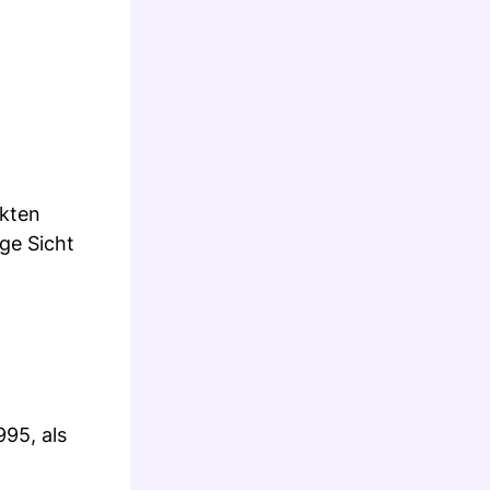
ikten
ge Sicht
95, als