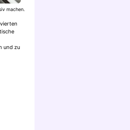
siv machen.
 vierten
tische
n und zu