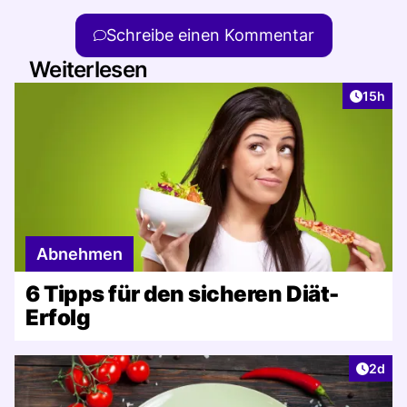
Schreibe einen Kommentar
Weiterlesen
Artikel
15h
Abnehmen
6 Tipps für den sicheren Diät-
Erfolg
Artike
2d