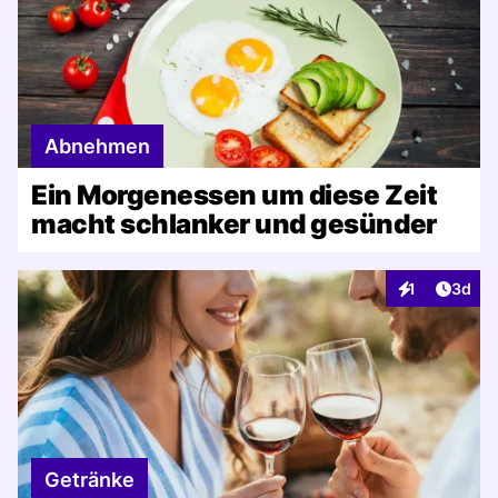
Abnehmen
Ein Morgenessen um diese Zeit
macht schlanker und gesünder
Artike
1
3d
Interaktionen
Getränke