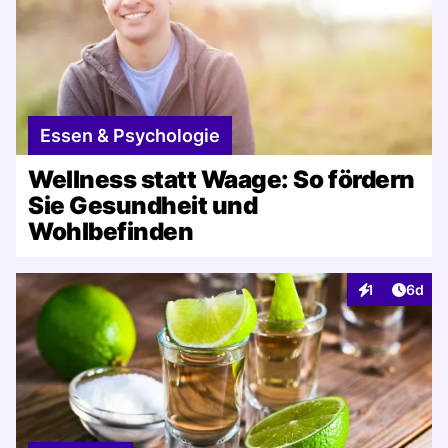
Essen & Psychologie
Wellness statt Waage: So fördern
Sie Gesundheit und
Wohlbefinden
Artike
1
6d
Interaktionen