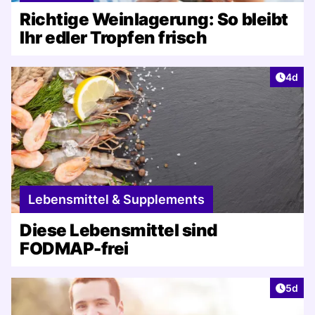
Richtige Weinlagerung: So bleibt
Ihr edler Tropfen frisch
Artike
4d
Lebensmittel & Supplements
Diese Lebensmittel sind
FODMAP-frei
Artike
5d