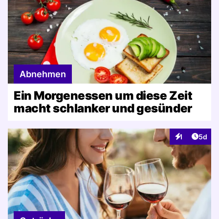
Abnehmen
Ein Morgenessen um diese Zeit
macht schlanker und gesünder
Artike
1
5d
Interaktionen