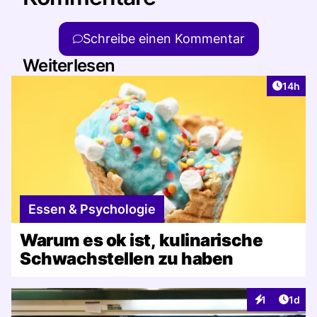
Schreibe einen Kommentar
Weiterlesen
Artikel
14h
Essen & Psychologie
Warum es ok ist, kulinarische
Schwachstellen zu haben
Artike
1
1d
Interaktionen