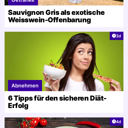
Sauvignon Gris als exotische
Weisswein-Offenbarung
Artike
3d
Abnehmen
6 Tipps für den sicheren Diät-
Erfolg
Artike
4d