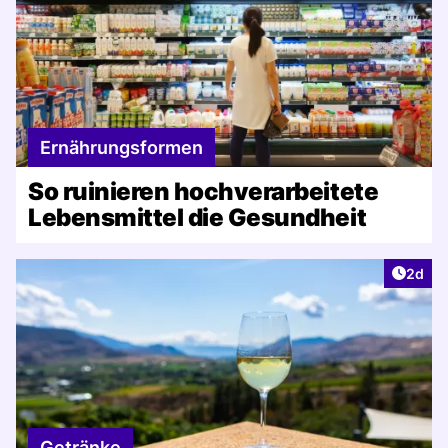
Ernährungsformen
So ruinieren hochverarbeitete
Lebensmittel die Gesundheit
Artike
2d
Getränke