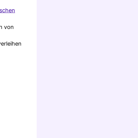
ischen
en von
verleihen