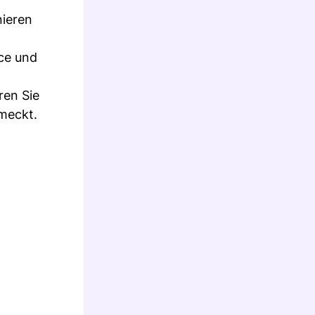
nieren
ce und
ren Sie
meckt.