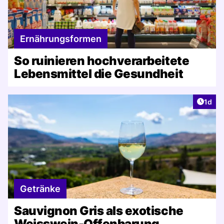
Ernährungsformen
So ruinieren hochverarbeitete
Lebensmittel die Gesundheit
Artike
1d
Getränke
Sauvignon Gris als exotische
Weisswein-Offenbarung