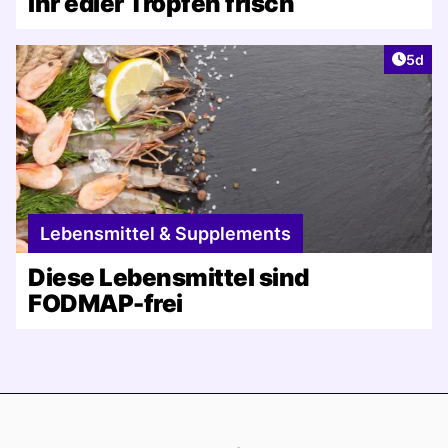
Ihr edler Tropfen frisch
Artike
5d
Lebensmittel & Supplements
Diese Lebensmittel sind
FODMAP-frei
Footer