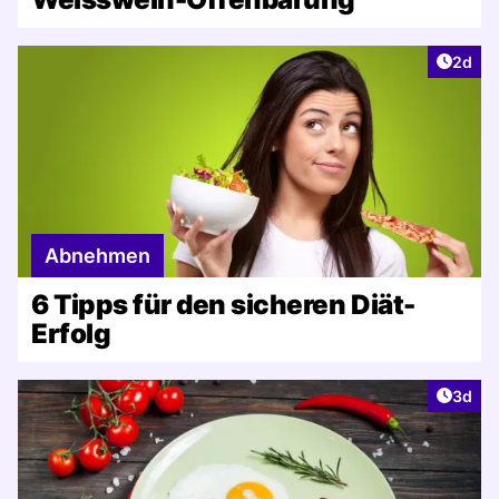
Artike
2d
Abnehmen
6 Tipps für den sicheren Diät-
Erfolg
Artike
3d