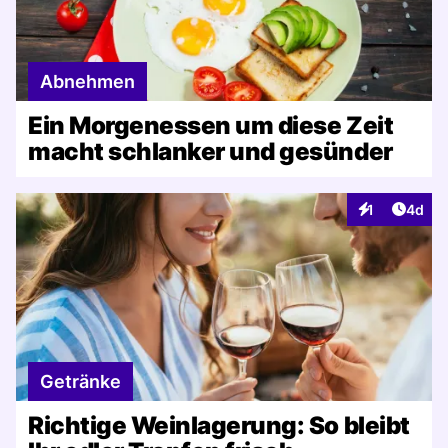
Abnehmen
Ein Morgenessen um diese Zeit
macht schlanker und gesünder
Artike
1
4d
Interaktionen
Getränke
Richtige Weinlagerung: So bleibt