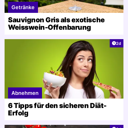
Getränke
Sauvignon Gris als exotische
Weisswein-Offenbarung
Artike
2d
Abnehmen
6 Tipps für den sicheren Diät-
Erfolg