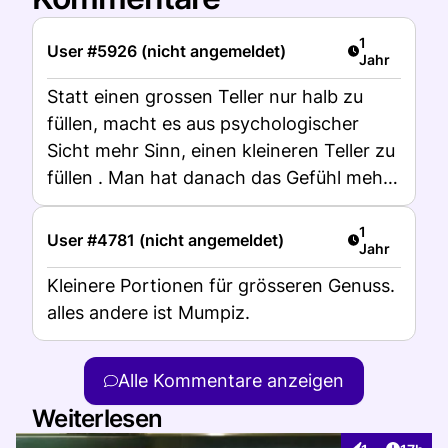
Artikel veröff
1
User #5926 (nicht angemeldet)
Jahr
Statt einen grossen Teller nur halb zu
füllen, macht es aus psychologischer
Sicht mehr Sinn, einen kleineren Teller zu
füllen . Man hat danach das Gefühl mehr
gegessen zu haben, obwohl die Portion
kleiner war als auf dem halbleeren
Artikel veröff
1
User #4781 (nicht angemeldet)
Jahr
grossen Teller. Meine eigene Erfahrung.
Kleinere Portionen für grösseren Genuss.
alles andere ist Mumpiz.
Alle Kommentare anzeigen
Weiterlesen