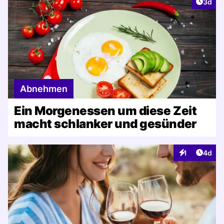
Artike
3d
Abnehmen
Ein Morgenessen um diese Zeit
macht schlanker und gesünder
Artike
1
4d
Interaktionen