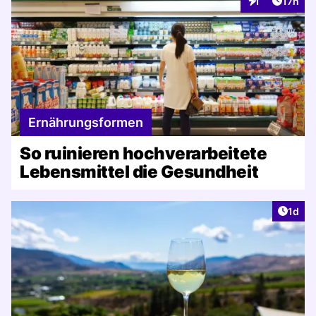
Artikel
1
17h
Interaktionen
Ernährungsformen
So ruinieren hochverarbeitete
Lebensmittel die Gesundheit
Artike
1d