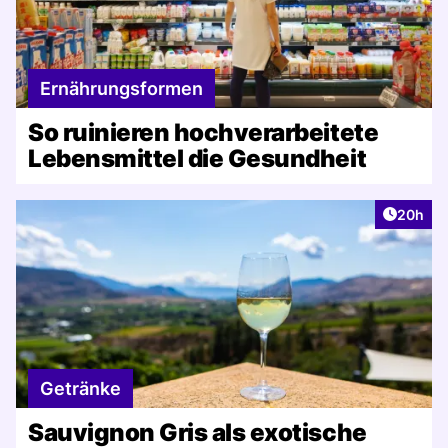
Ernährungsformen
So ruinieren hochverarbeitete
Lebensmittel die Gesundheit
Artikel 
20h
Getränke
Sauvignon Gris als exotische