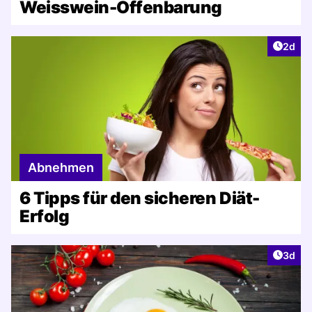
Weisswein-Offenbarung
Artike
2d
Abnehmen
6 Tipps für den sicheren Diät-
Erfolg
Artike
3d