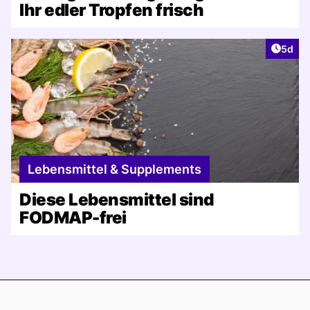
Ihr edler Tropfen frisch
Artike
5d
Lebensmittel & Supplements
Diese Lebensmittel sind
FODMAP-frei
Footer