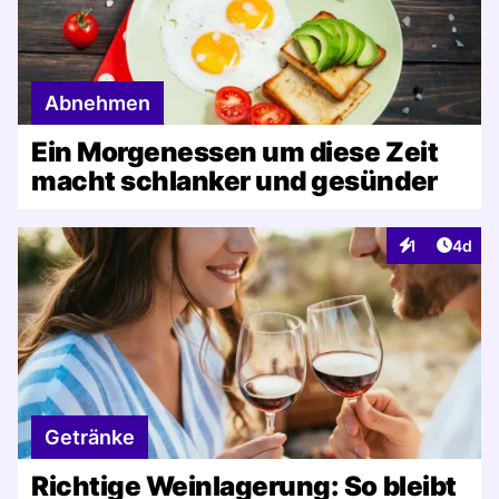
Abnehmen
Ein Morgenessen um diese Zeit
macht schlanker und gesünder
Artike
1
4d
Interaktionen
Getränke
Richtige Weinlagerung: So bleibt