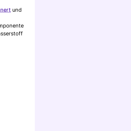
inert
und
omponente
asserstoff