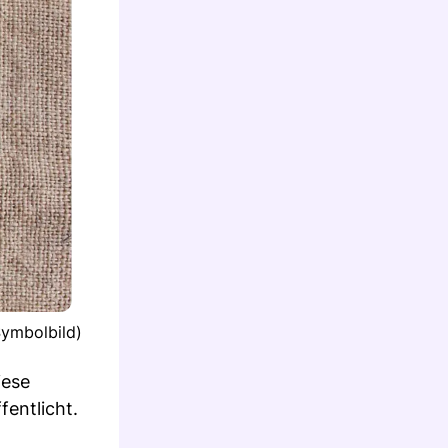
Symbolbild)
iese
fentlicht.