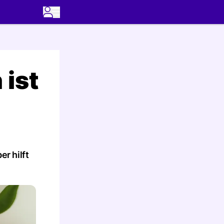
 ist
r hilft