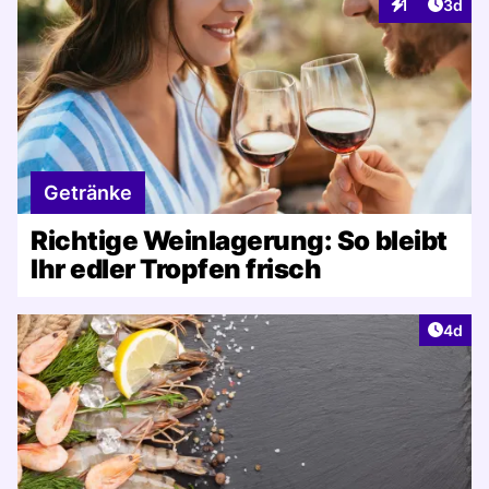
Artike
1
3d
Interaktionen
Getränke
Richtige Weinlagerung: So bleibt
Ihr edler Tropfen frisch
Artike
4d