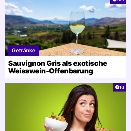
Getränke
Sauvignon Gris als exotische
Weisswein-Offenbarung
Artike
1d