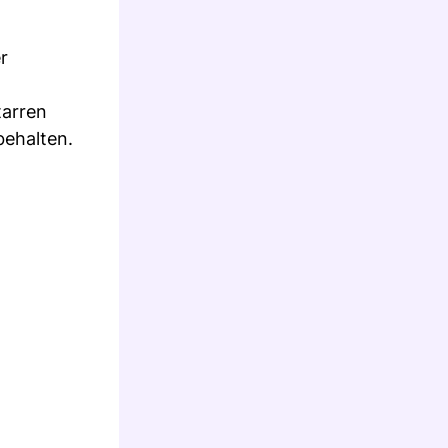
h
r
tarren
behalten.