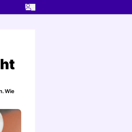
ht
n. Wie