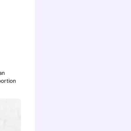
an
portion