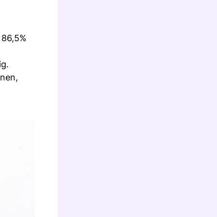
u 86,5%
ig.
nen,