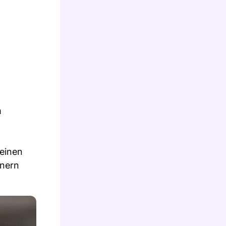
m
 einen
anern