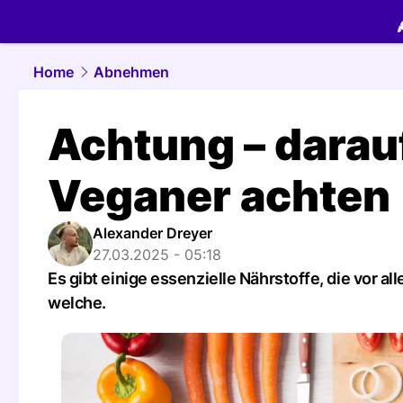
food.
NAU.
Home
Abnehmen
Achtung – darau
Veganer achten
Alexander Dreyer
27.03.2025 - 05:18
Es gibt einige essenzielle Nährstoffe, die vor 
welche.