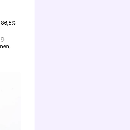
u 86,5%
ig.
nen,