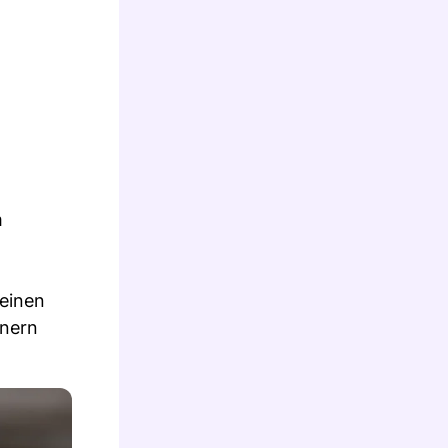
m
 einen
anern