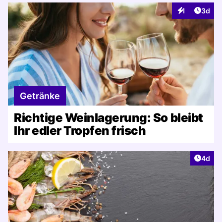
Artike
1
3d
Interaktionen
Getränke
Richtige Weinlagerung: So bleibt
Ihr edler Tropfen frisch
Artike
4d