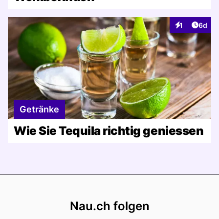
Artike
1
6d
Interaktionen
Getränke
Wie Sie Tequila richtig geniessen
Footer
Nau.ch folgen