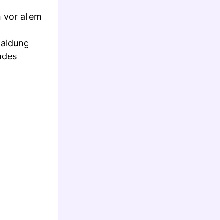
 vor allem
waldung
ndes