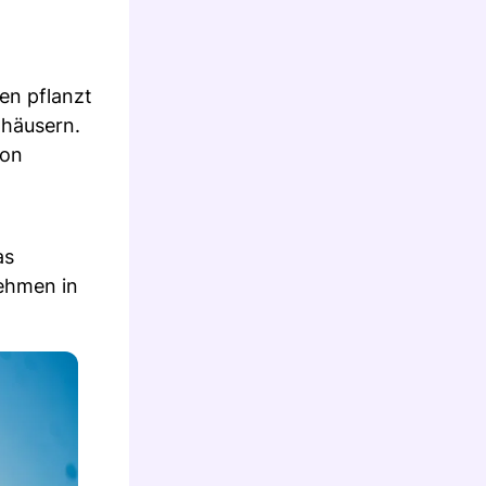
en pflanzt
nhäusern.
von
as
nehmen in