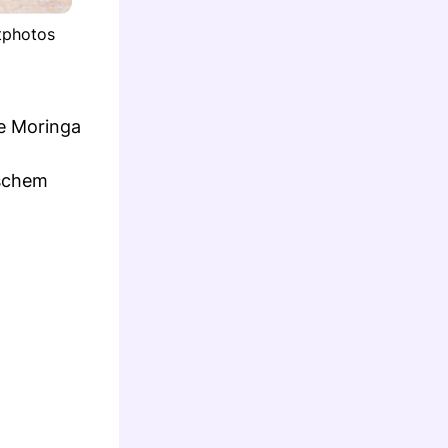
itphotos
e Moringa
ischem