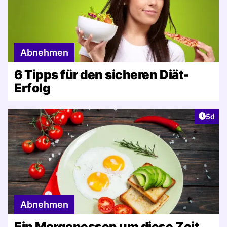
Abnehmen
6 Tipps für den sicheren Diät-
Erfolg
Artike
5d
Abnehmen
Ein Morgenessen um diese Zeit