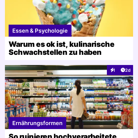
Essen & Psychologie
Warum es ok ist, kulinarische
Schwachstellen zu haben
Artike
1
2d
Interaktionen
Ernährungsformen
So ruinieren hochverarbeitete