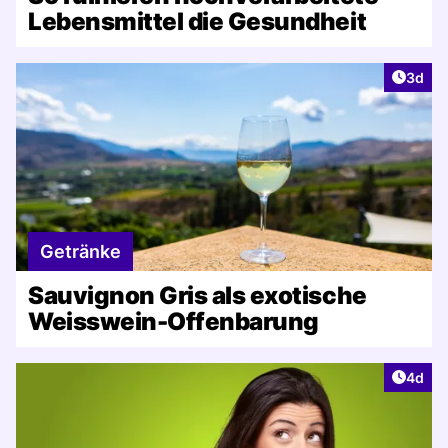
Lebensmittel die Gesundheit
Artike
3d
Getränke
Sauvignon Gris als exotische
Weisswein-Offenbarung
Artike
4d