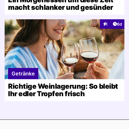
macht schlanker und gesünder
Artike
1
6d
Interaktionen
Getränke
Richtige Weinlagerung: So bleibt
Ihr edler Tropfen frisch
Footer