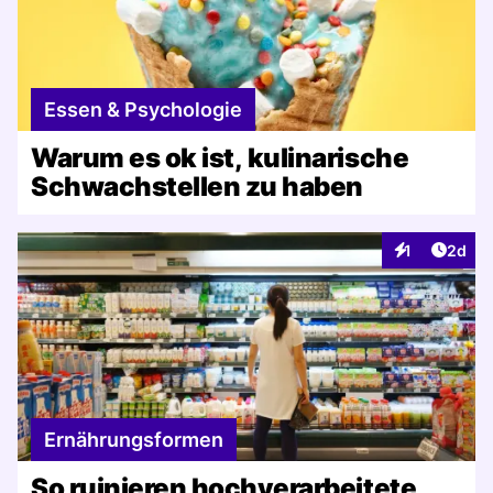
Essen & Psychologie
Warum es ok ist, kulinarische
Schwachstellen zu haben
Artike
1
2d
Interaktionen
Ernährungsformen
So ruinieren hochverarbeitete