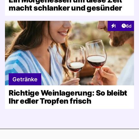
macht schlanker und gesünder
Artike
1
6d
Interaktionen
Getränke
Richtige Weinlagerung: So bleibt
Ihr edler Tropfen frisch
Footer