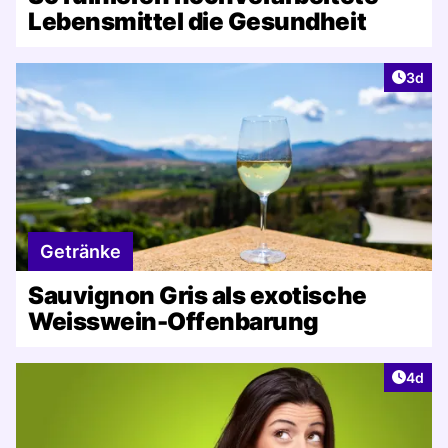
Lebensmittel die Gesundheit
Artike
3d
Getränke
Sauvignon Gris als exotische
Weisswein-Offenbarung
Artike
4d