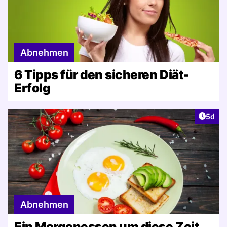
Abnehmen
6 Tipps für den sicheren Diät-
Erfolg
Artike
5d
Abnehmen
Ein Morgenessen um diese Zeit