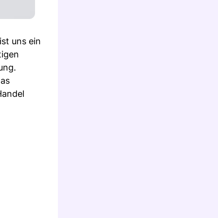
st uns ein
tigen
ung.
das
Handel