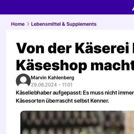
food.
NAU.
Home
Lebensmittel & Supplements
Von der Käserei 
Käseshop macht
Marvin Kahlenberg
29.06.2024 - 11:01
Käseliebhaber aufgepasst: Es muss nicht immer 
Käsesorten überrascht selbst Kenner.