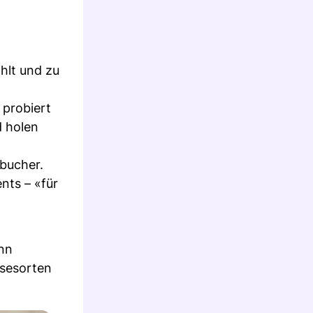
hlt und zu
 probiert
d holen
nbucher.
nts – «für
ann
äsesorten