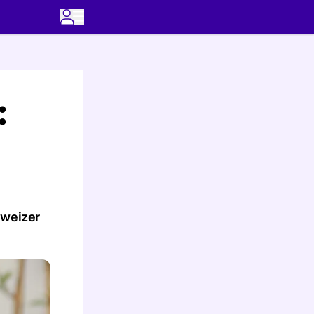
:
hweizer