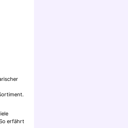
arischer
Sortiment.
iele
So erfährt