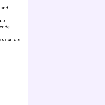
t und
nde
gende
urs nun der