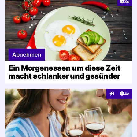
Artike
3d
Abnehmen
Ein Morgenessen um diese Zeit
macht schlanker und gesünder
Artike
1
4d
Interaktionen