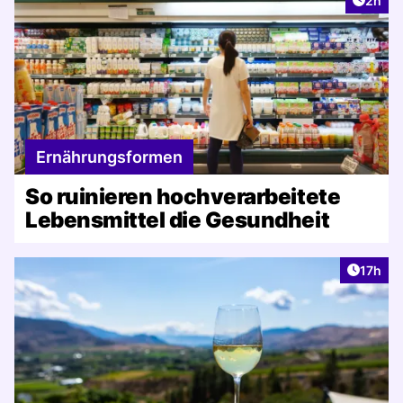
2h
Ernährungsformen
So ruinieren hochverarbeitete
Lebensmittel die Gesundheit
Artikel
17h