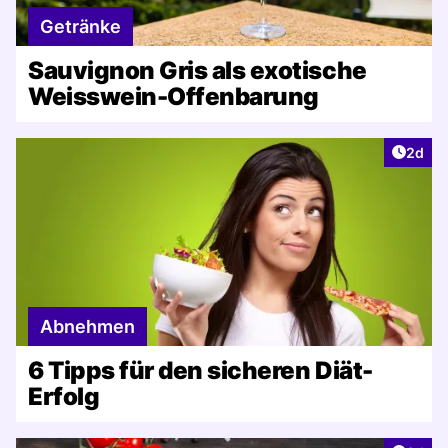
Getränke
Sauvignon Gris als exotische
Weisswein-Offenbarung
Artike
2d
Abnehmen
6 Tipps für den sicheren Diät-
Erfolg