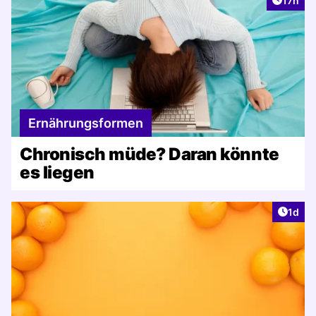
17h
Ernährungsformen
Chronisch müde? Daran könnte
es liegen
Artike
1d