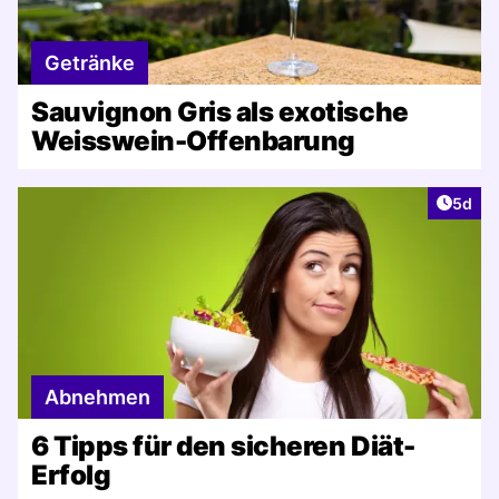
Getränke
Sauvignon Gris als exotische
Weisswein-Offenbarung
Artike
5d
Abnehmen
6 Tipps für den sicheren Diät-
Erfolg