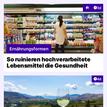
Artike
1
3d
Interaktionen
Ernährungsformen
So ruinieren hochverarbeitete
Lebensmittel die Gesundheit
Artike
4d