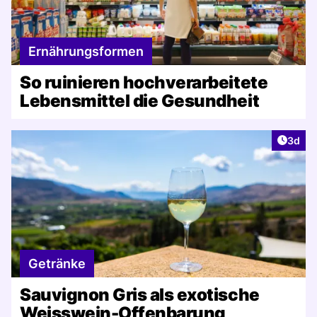
Ernährungsformen
So ruinieren hochverarbeitete
Lebensmittel die Gesundheit
Artike
3d
Getränke
Sauvignon Gris als exotische
Weisswein-Offenbarung