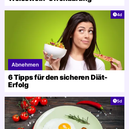
Artike
4d
Abnehmen
6 Tipps für den sicheren Diät-
Erfolg
Artike
5d