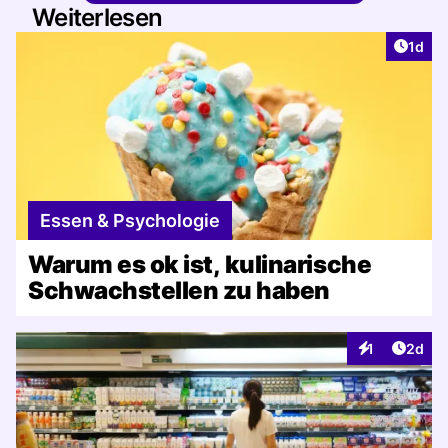
Weiterlesen
Artike
1d
Essen & Psychologie
Warum es ok ist, kulinarische
Schwachstellen zu haben
Artike
1
2d
Interaktionen