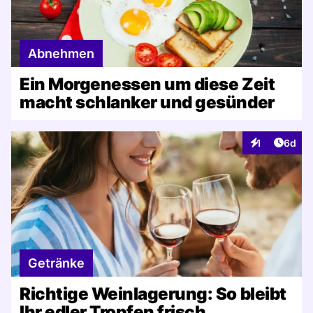
Abnehmen
Ein Morgenessen um diese Zeit
macht schlanker und gesünder
Artike
1
6d
Interaktionen
Getränke
Richtige Weinlagerung: So bleibt
Ihr edler Tropfen frisch