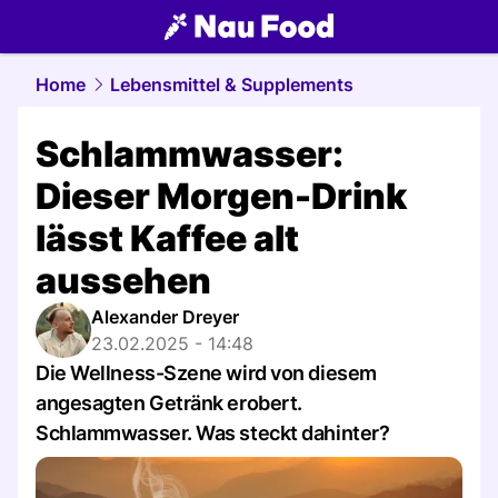
food.
NAU.ch
Home
Lebensmittel & Supplements
Schlammwasser:
Dieser Morgen-Drink
lässt Kaffee alt
aussehen
Alexander Dreyer
23.02.2025 - 14:48
Die Wellness-Szene wird von diesem
angesagten Getränk erobert.
Schlammwasser. Was steckt dahinter?