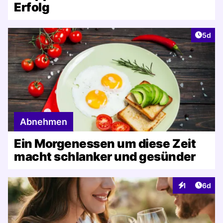
Erfolg
Artike
5d
Abnehmen
Ein Morgenessen um diese Zeit
macht schlanker und gesünder
Artike
1
6d
Interaktionen