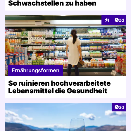
Schwachstellen zu haben
Artike
1
2d
Interaktionen
Ernährungsformen
So ruinieren hochverarbeitete
Lebensmittel die Gesundheit
Artike
3d