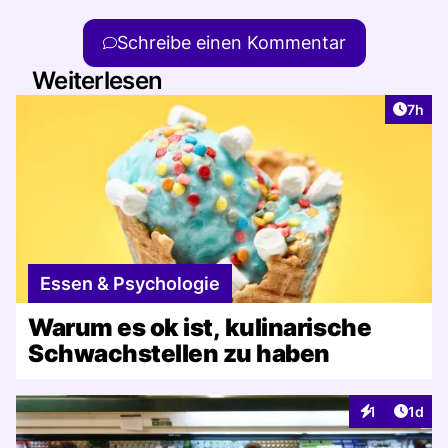
Schreibe einen Kommentar
Weiterlesen
Artike
7h
Essen & Psychologie
Warum es ok ist, kulinarische
Schwachstellen zu haben
Artike
1
1d
Interaktionen