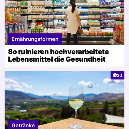
Ernährungsformen
So ruinieren hochverarbeitete
Lebensmittel die Gesundheit
Artike
2d
Getränke