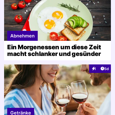
Abnehmen
Ein Morgenessen um diese Zeit
macht schlanker und gesünder
Artike
1
5d
Interaktionen
Getränke