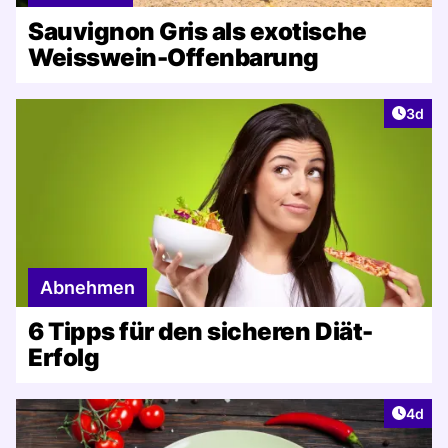
Sauvignon Gris als exotische
Weisswein-Offenbarung
Artike
3d
Abnehmen
6 Tipps für den sicheren Diät-
Erfolg
Artike
4d