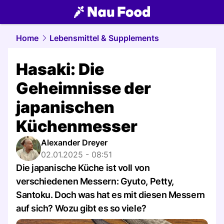
food.
NAU.ch
Home
Lebensmittel & Supplements
Hasaki: Die
Geheimnisse der
japanischen
Küchenmesser
Alexander Dreyer
02.01.2025 - 08:51
Die japanische Küche ist voll von
verschiedenen Messern: Gyuto, Petty,
Santoku. Doch was hat es mit diesen Messern
auf sich? Wozu gibt es so viele?