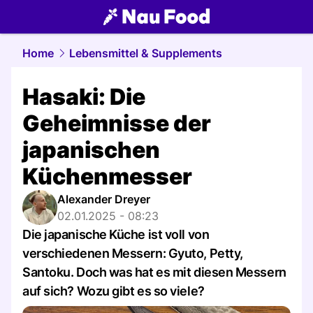
food.
NAU.ch
Home
Lebensmittel & Supplements
Hasaki: Die
Geheimnisse der
japanischen
Küchenmesser
Alexander Dreyer
02.01.2025 - 08:23
Die japanische Küche ist voll von
verschiedenen Messern: Gyuto, Petty,
Santoku. Doch was hat es mit diesen Messern
auf sich? Wozu gibt es so viele?