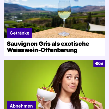
Getränke
Sauvignon Gris als exotische
Weisswein-Offenbarung
Artike
2d
Abnehmen