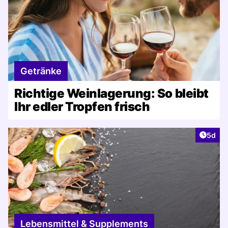
Getränke
Richtige Weinlagerung: So bleibt
Ihr edler Tropfen frisch
Artike
5d
Lebensmittel & Supplements