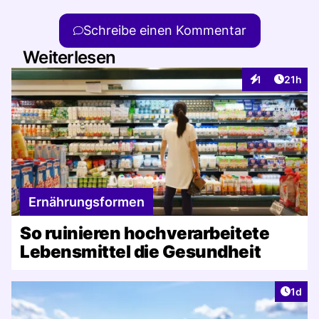
Schreibe einen Kommentar
Weiterlesen
Artikel
1
21h
Interaktionen
Ernährungsformen
So ruinieren hochverarbeitete
Lebensmittel die Gesundheit
Artike
1d