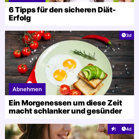
6 Tipps für den sicheren Diät-
Erfolg
Artike
3d
Abnehmen
Ein Morgenessen um diese Zeit
macht schlanker und gesünder
Artike
1
4d
Interaktionen