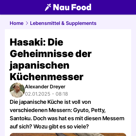
food.
NAU.ch
Home
Lebensmittel & Supplements
Hasaki: Die
Geheimnisse der
japanischen
Küchenmesser
Alexander Dreyer
02.01.2025 - 08:18
Die japanische Küche ist voll von
verschiedenen Messern: Gyuto, Petty,
Santoku. Doch was hat es mit diesen Messern
auf sich? Wozu gibt es so viele?