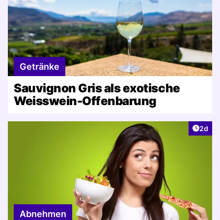
Getränke
Sauvignon Gris als exotische
Weisswein-Offenbarung
Artike
2d
Abnehmen