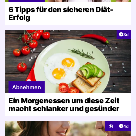
6 Tipps für den sicheren Diät-
Erfolg
Artike
3d
Abnehmen
Ein Morgenessen um diese Zeit
macht schlanker und gesünder
Artike
1
4d
Interaktionen