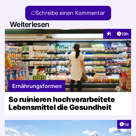
Schreibe einen Kommentar
Weiterlesen
Artikel
1
19h
Interaktionen
Ernährungsformen
So ruinieren hochverarbeitete
Lebensmittel die Gesundheit
Artike
1d