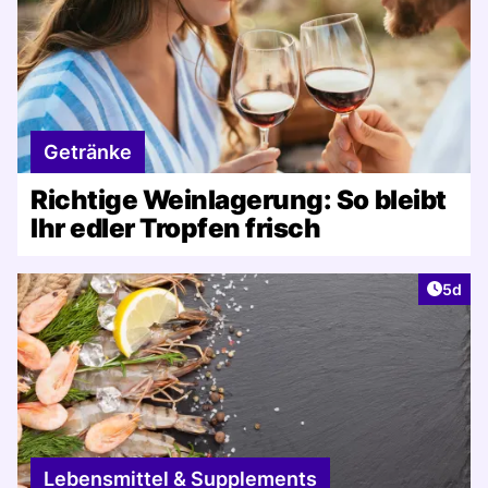
Getränke
Richtige Weinlagerung: So bleibt
Ihr edler Tropfen frisch
Artike
5d
Lebensmittel & Supplements