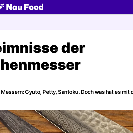
ch
eimnisse der
chenmesser
n Messern: Gyuto, Petty, Santoku. Doch was hat es mit 