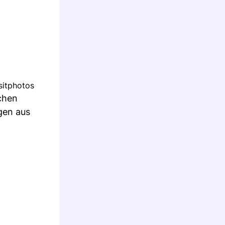
sitphotos
schen
gen aus