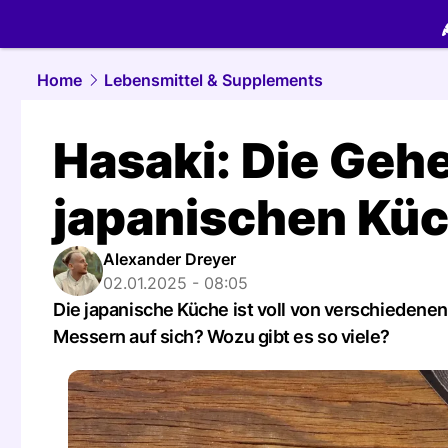
food.
NAU.
Home
Lebensmittel & Supplements
Hasaki: Die Geh
japanischen Kü
Alexander Dreyer
02.01.2025 - 08:05
Die japanische Küche ist voll von verschiedene
Messern auf sich? Wozu gibt es so viele?