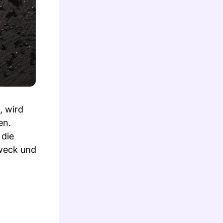
, wird
en.
 die
Zweck und