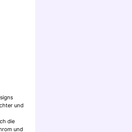
esigns
ichter und
ch die
Chrom und