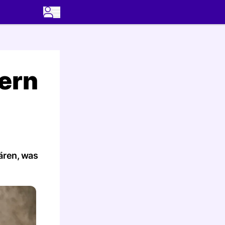
ern
ären, was