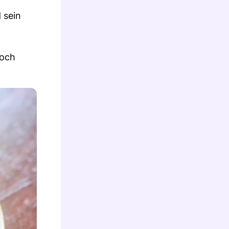
 sein
doch