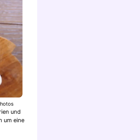
photos
rien und
h um eine