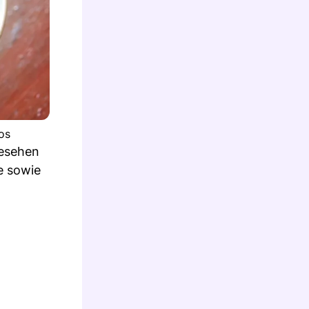
os
gesehen
e sowie