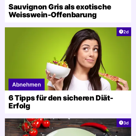
Sauvignon Gris als exotische
Weisswein-Offenbarung
Artike
2d
Abnehmen
6 Tipps für den sicheren Diät-
Erfolg
Artike
3d