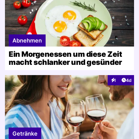
Abnehmen
Ein Morgenessen um diese Zeit
macht schlanker und gesünder
Artike
1
4d
Interaktionen
Getränke