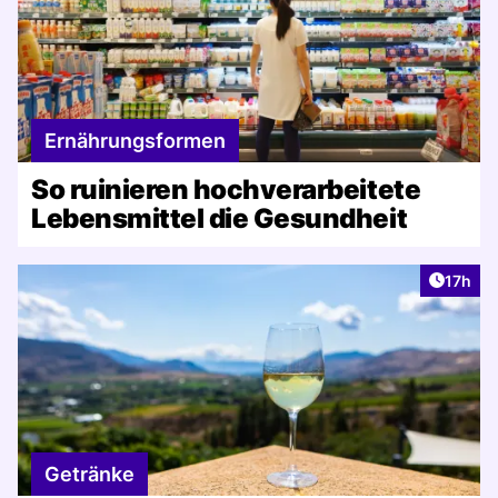
Ernährungsformen
So ruinieren hochverarbeitete
Lebensmittel die Gesundheit
Artikel
17h
Getränke