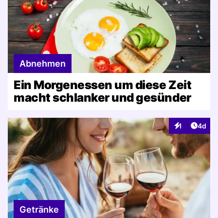
Abnehmen
Ein Morgenessen um diese Zeit
macht schlanker und gesünder
Artike
1
4d
Interaktionen
Getränke