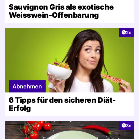
Sauvignon Gris als exotische
Weisswein-Offenbarung
Artike
2d
Abnehmen
6 Tipps für den sicheren Diät-
Erfolg
Artike
3d