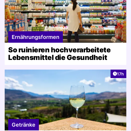
Ernährungsformen
So ruinieren hochverarbeitete
Lebensmittel die Gesundheit
Artikel
17h
Getränke