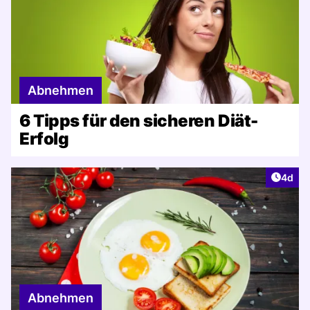
Abnehmen
6 Tipps für den sicheren Diät-
Erfolg
Artike
4d
Abnehmen