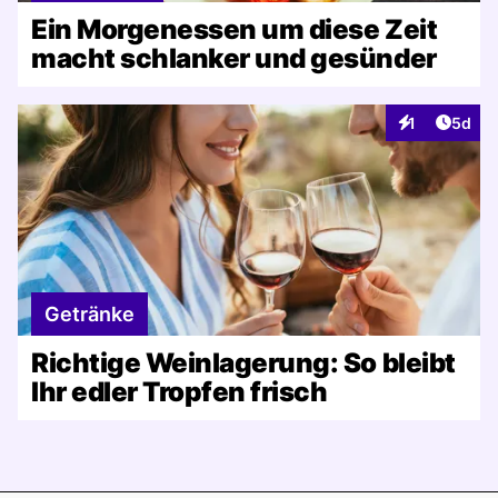
Ein Morgenessen um diese Zeit
macht schlanker und gesünder
Artike
1
5d
Interaktionen
Getränke
Richtige Weinlagerung: So bleibt
Ihr edler Tropfen frisch