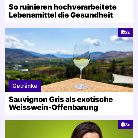
So ruinieren hochverarbeitete
Lebensmittel die Gesundheit
Artike
2d
Getränke
Sauvignon Gris als exotische
Weisswein-Offenbarung
Artike
3d