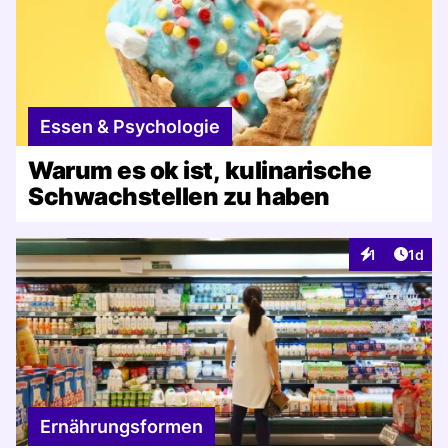
Essen & Psychologie
Warum es ok ist, kulinarische
Schwachstellen zu haben
Artike
1
1d
Interaktionen
Ernährungsformen