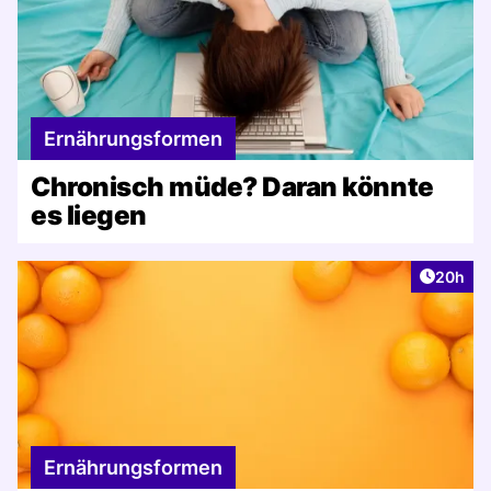
Ernährungsformen
Chronisch müde? Daran könnte
es liegen
Artikel 
20h
Ernährungsformen