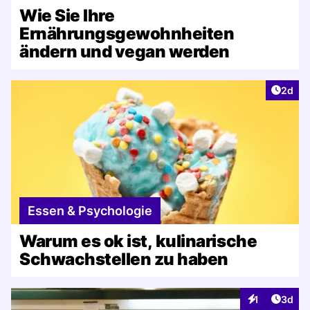
Wie Sie Ihre
Ernährungsgewohnheiten
ändern und vegan werden
Artike
2d
Essen & Psychologie
Warum es ok ist, kulinarische
Schwachstellen zu haben
Artike
1
3d
Interaktionen