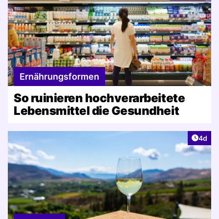
Ernährungsformen
So ruinieren hochverarbeitete
Lebensmittel die Gesundheit
Artike
4d