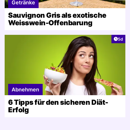
Getränke
Sauvignon Gris als exotische
Weisswein-Offenbarung
Artike
5d
Abnehmen
6 Tipps für den sicheren Diät-
Erfolg