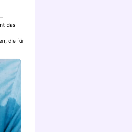
 –
mmt das
n, die für