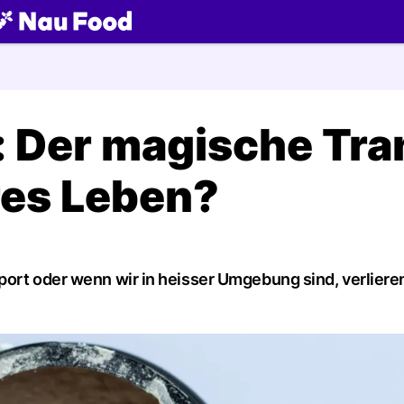
ch
r: Der magische Tra
res Leben?
port oder wenn wir in heisser Umgebung sind, verliere