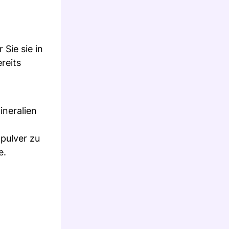
 Sie sie in
reits
ineralien
tpulver zu
e.