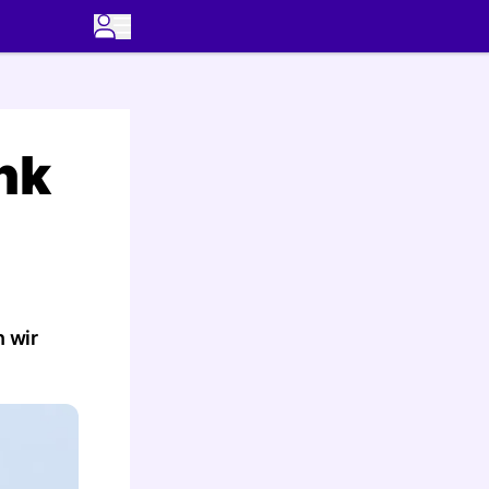
nk
n wir