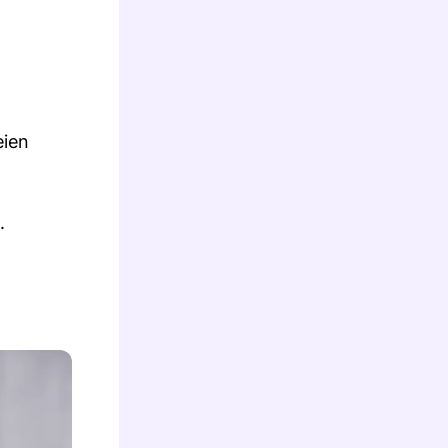
eien
.