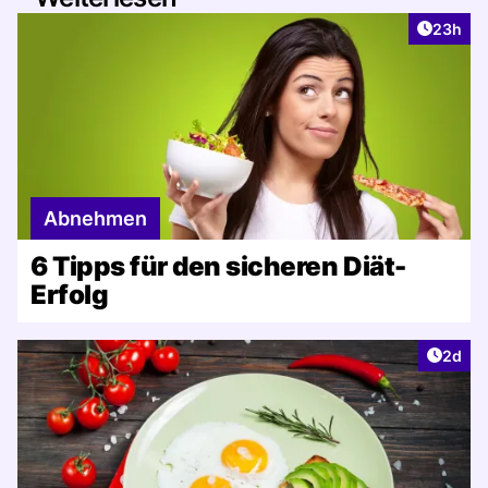
Artikel 
23h
Abnehmen
6 Tipps für den sicheren Diät-
Erfolg
Artike
2d