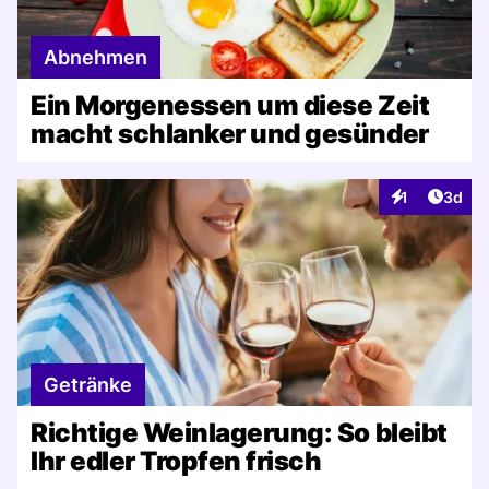
Abnehmen
Ein Morgenessen um diese Zeit
macht schlanker und gesünder
Artike
1
3d
Interaktionen
Getränke
Richtige Weinlagerung: So bleibt
Ihr edler Tropfen frisch