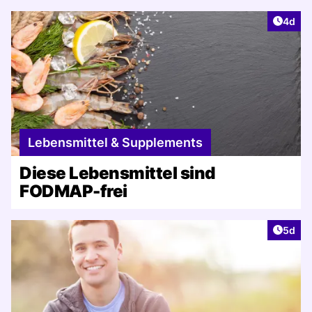
Artike
4d
Lebensmittel & Supplements
Diese Lebensmittel sind
FODMAP-frei
Artike
5d