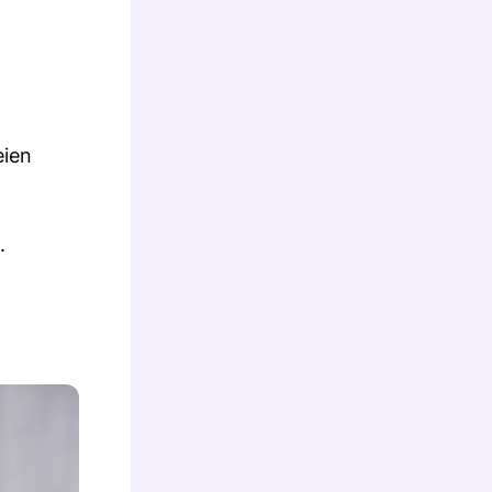
eien
.