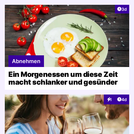
Artike
3d
Abnehmen
Ein Morgenessen um diese Zeit
macht schlanker und gesünder
Artike
1
4d
Interaktionen