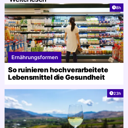
Artike
8h
Ernährungsformen
So ruinieren hochverarbeitete
Lebensmittel die Gesundheit
Artikel 
23h