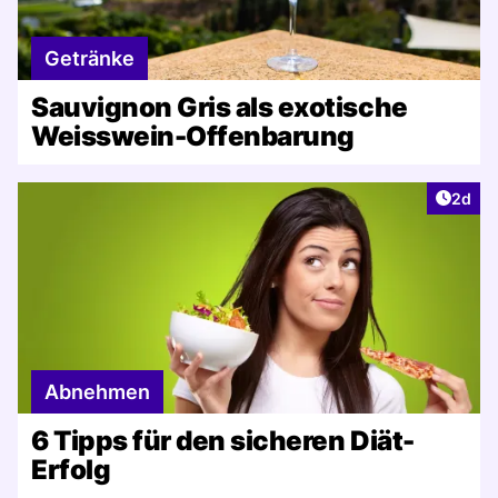
Getränke
Sauvignon Gris als exotische
Weisswein-Offenbarung
Artike
2d
Abnehmen
6 Tipps für den sicheren Diät-
Erfolg