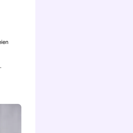
eien
.