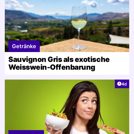
Getränke
Sauvignon Gris als exotische
Weisswein-Offenbarung
Artike
4d