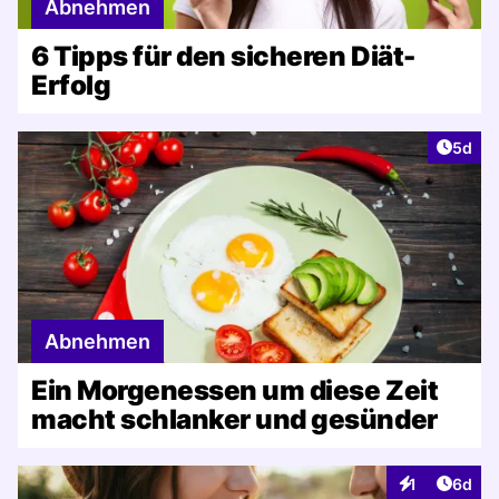
Abnehmen
6 Tipps für den sicheren Diät-
Erfolg
Artike
5d
Abnehmen
Ein Morgenessen um diese Zeit
macht schlanker und gesünder
Artike
1
6d
Interaktionen