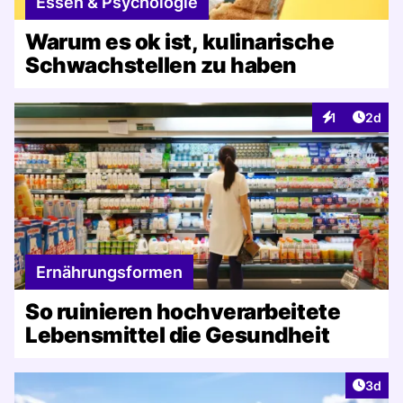
Essen & Psychologie
Warum es ok ist, kulinarische
Schwachstellen zu haben
Artike
1
2d
Interaktionen
Ernährungsformen
So ruinieren hochverarbeitete
Lebensmittel die Gesundheit
Artike
3d