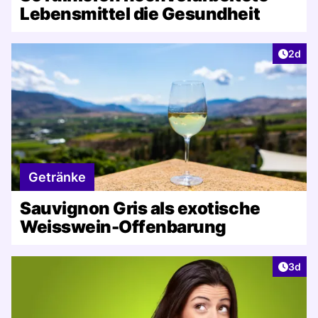
Lebensmittel die Gesundheit
Artike
2d
Getränke
Sauvignon Gris als exotische
Weisswein-Offenbarung
Artike
3d