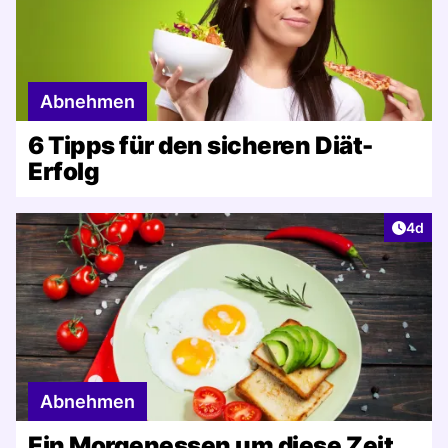
Abnehmen
6 Tipps für den sicheren Diät-
Erfolg
Artike
4d
Abnehmen
Ein Morgenessen um diese Zeit