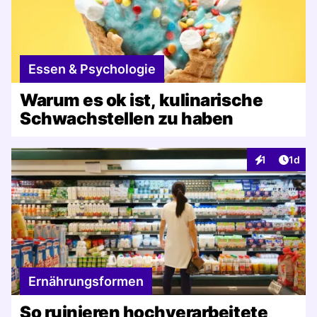
Essen & Psychologie
Warum es ok ist, kulinarische
Schwachstellen zu haben
Artike
1
1d
Interaktionen
Ernährungsformen
So ruinieren hochverarbeitete