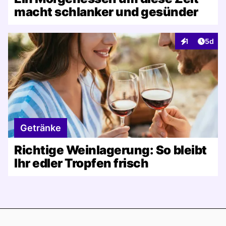
macht schlanker und gesünder
Artike
1
5d
Interaktionen
Getränke
Richtige Weinlagerung: So bleibt
Ihr edler Tropfen frisch
Footer