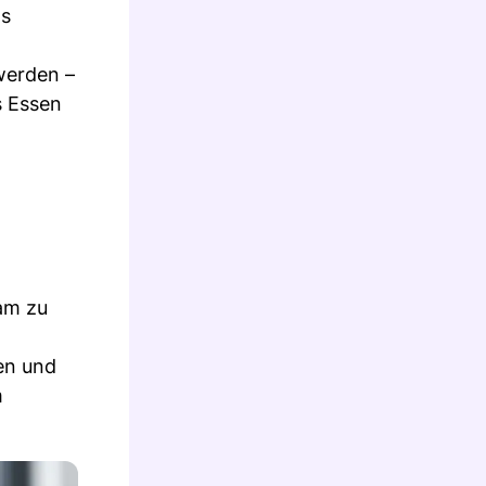
as
werden –
s Essen
am zu
ken und
m