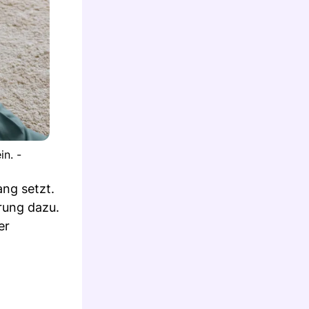
n. -
ng setzt.
rung dazu.
er