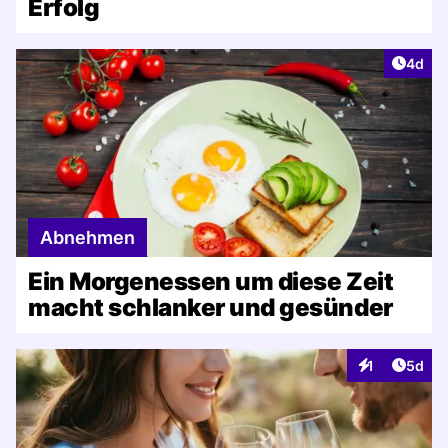
Erfolg
Artike
4d
Abnehmen
Ein Morgenessen um diese Zeit
macht schlanker und gesünder
Artike
1
5d
Interaktionen