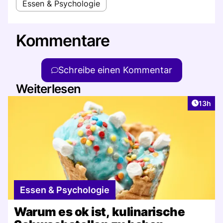
Essen & Psychologie
Kommentare
Schreibe einen Kommentar
Weiterlesen
Artikel
13h
Essen & Psychologie
Warum es ok ist, kulinarische