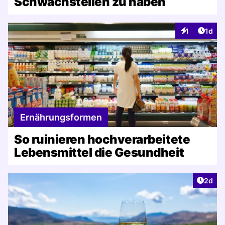
Schwachstellen zu haben
Artike
1
1d
Interaktionen
Ernährungsformen
So ruinieren hochverarbeitete
Lebensmittel die Gesundheit
Artike
2d