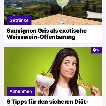
Getränke
Sauvignon Gris als exotische
Weisswein-Offenbarung
Artike
3d
Abnehmen
6 Tipps für den sicheren Diät-