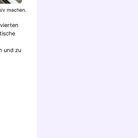
siv machen.
 vierten
tische
n und zu