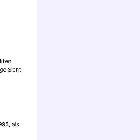
ikten
ge Sicht
95, als