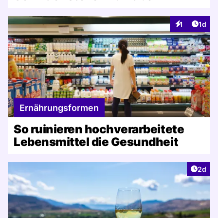
Artike
1
1d
Interaktionen
Ernährungsformen
So ruinieren hochverarbeitete
Lebensmittel die Gesundheit
Artike
2d