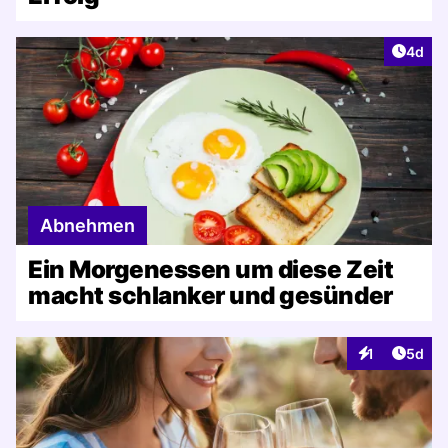
Artike
4d
Abnehmen
Ein Morgenessen um diese Zeit
macht schlanker und gesünder
Artike
1
5d
Interaktionen