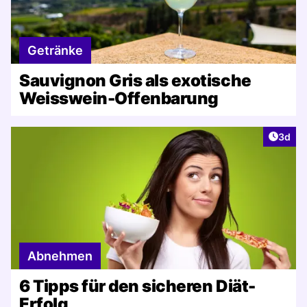
Getränke
Sauvignon Gris als exotische
Weisswein-Offenbarung
Artike
3d
Abnehmen
6 Tipps für den sicheren Diät-
Erfolg