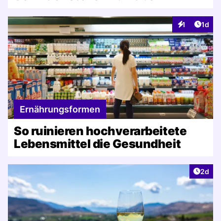
Artike
1
1d
Interaktionen
Ernährungsformen
So ruinieren hochverarbeitete
Lebensmittel die Gesundheit
Artike
2d