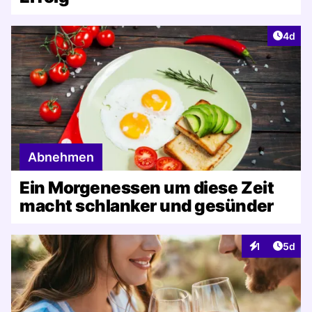
Artike
4d
Abnehmen
Ein Morgenessen um diese Zeit
macht schlanker und gesünder
Artike
1
5d
Interaktionen