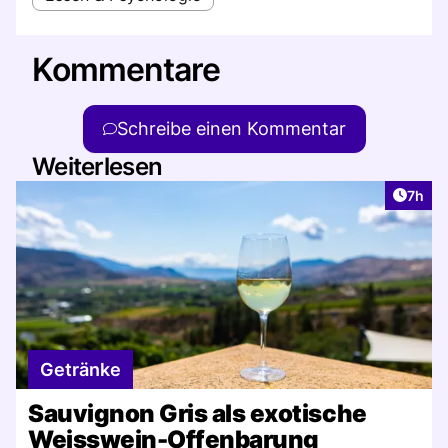
Kommentare
Schreibe einen Kommentar
Weiterlesen
Artike
7h
Getränke
Sauvignon Gris als exotische
Weisswein-Offenbarung