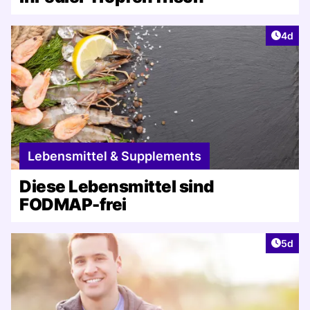
Artike
4d
Lebensmittel & Supplements
Diese Lebensmittel sind
FODMAP-frei
Artike
5d