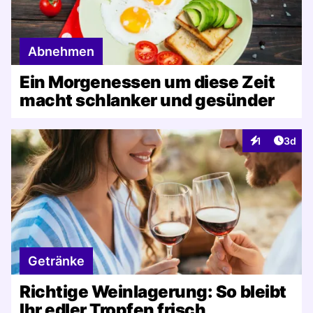
Abnehmen
Ein Morgenessen um diese Zeit
macht schlanker und gesünder
Artike
1
3d
Interaktionen
Getränke
Richtige Weinlagerung: So bleibt
Ihr edler Tropfen frisch