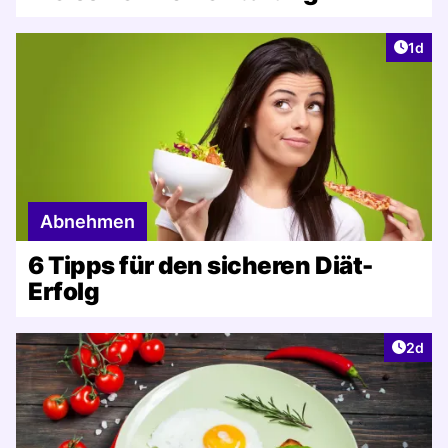
Artike
1d
Abnehmen
6 Tipps für den sicheren Diät-
Erfolg
Artike
2d