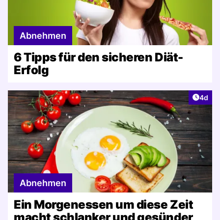
Abnehmen
6 Tipps für den sicheren Diät-
Erfolg
Artike
4d
Abnehmen
Ein Morgenessen um diese Zeit
macht schlanker und gesünder