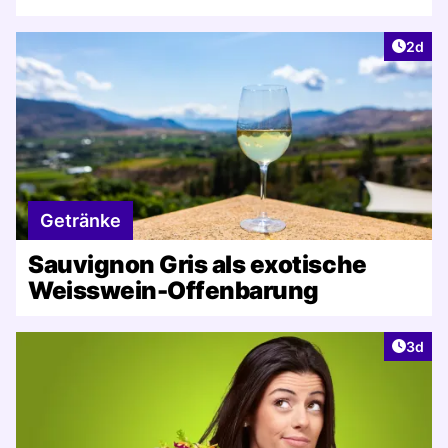
Artike
2d
Getränke
Sauvignon Gris als exotische
Weisswein-Offenbarung
Artike
3d