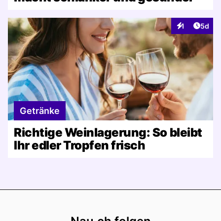
Artike
1
5d
Interaktionen
Getränke
Richtige Weinlagerung: So bleibt
Ihr edler Tropfen frisch
Footer