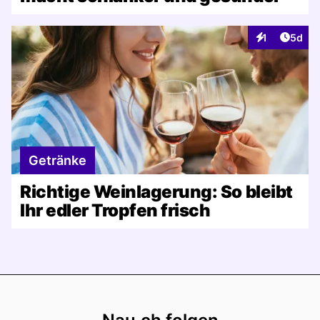
Artike
1
5d
Interaktionen
Getränke
Richtige Weinlagerung: So bleibt
Ihr edler Tropfen frisch
Footer