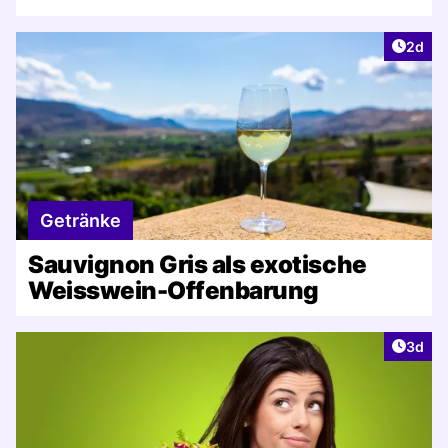
Artike
2d
Getränke
Sauvignon Gris als exotische
Weisswein-Offenbarung
Artike
3d