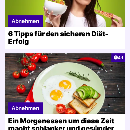
Abnehmen
6 Tipps für den sicheren Diät-
Erfolg
Artike
4d
Abnehmen
Ein Morgenessen um diese Zeit
macht schlanker und gesünder