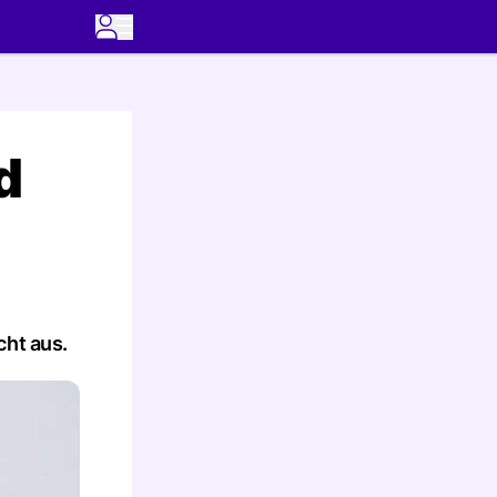
d
cht aus.