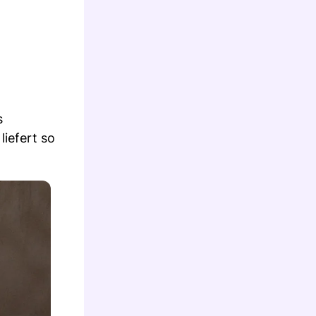
s
iefert so