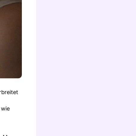
rbreitet
 wie